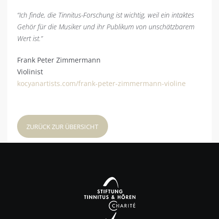
“Ich finde, die Tinnitus-Forschung ist wichtig, weil ein intaktes
Gehör für die Musiker und ihr Publikum von unschätzbarem
Wert ist.”
Frank Peter Zimmermann
Violinist
kocyanartists.com/frank-peter-zimmermann-violine
ZURÜCK ZUR ÜBERSICHT