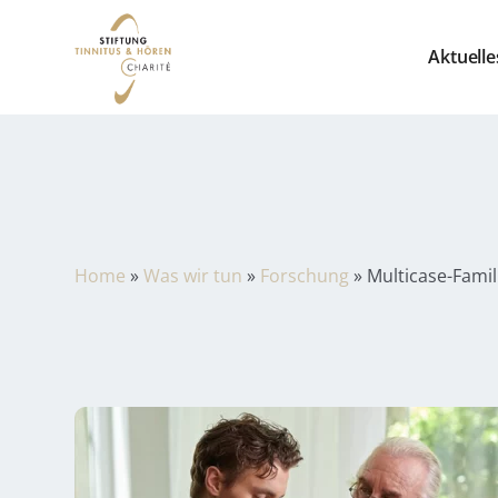
Aktuelle
Home
»
Was wir tun
»
Forschung
»
Multicase-Famili