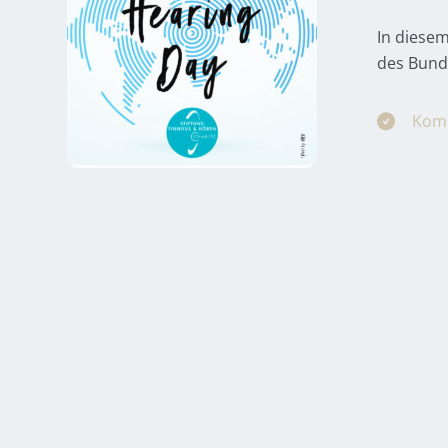
In diese
des Bund
Komp