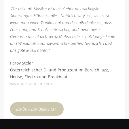
“Für mich als Musiker ist mein Gehör das wichtigste
Sinnesorgan. Hören ist alles. Natürlich weiß ich, wie es ist,
wenn man einen Tinnitus hat und deshalb denke ich, dass
Forschung und Schutz sehr wichtig sind, denn dieses
Geräusch macht dich verrückt. Also bitte, schützt junge Leute
und Workaholics vor diesem schrecklichen Geräusch. Lasst
uns gute Musik hören!”
Parov Stelar
Österreichischer DJ und Produzent im Bereich Jazz,
House, Electro und Breakbeat
www.parovstelar.com
ZURÜCK ZUR ÜBERSICHT